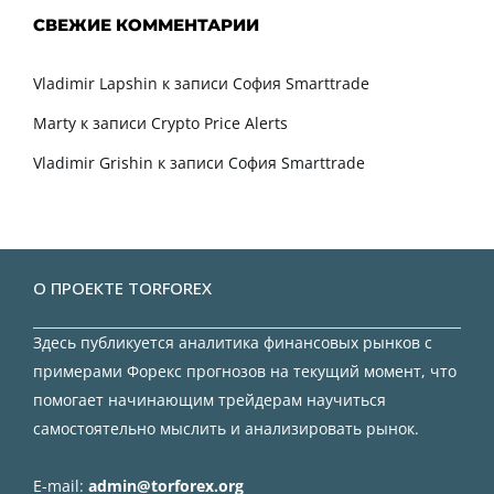
СВЕЖИЕ КОММЕНТАРИИ
Vladimir Lapshin
к записи
София Smarttrade
Marty
к записи
Crypto Price Alerts
Vladimir Grishin
к записи
София Smarttrade
О ПРОЕКТЕ TORFOREX
Здесь публикуется аналитика финансовых рынков с
примерами Форекс прогнозов на текущий момент, что
помогает начинающим трейдерам научиться
самостоятельно мыслить и анализировать рынок.
E-mail:
admin@torforex.org