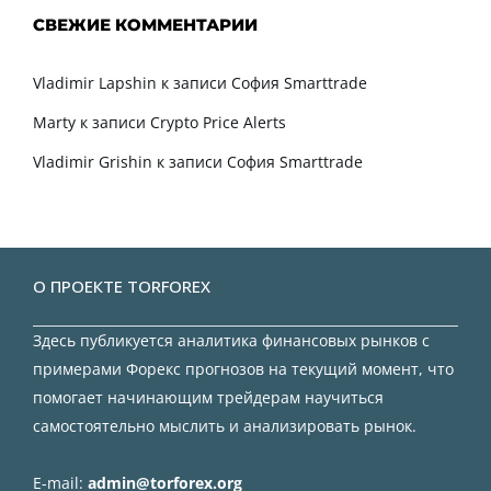
СВЕЖИЕ КОММЕНТАРИИ
Vladimir Lapshin
к записи
София Smarttrade
Marty
к записи
Crypto Price Alerts
Vladimir Grishin
к записи
София Smarttrade
О ПРОЕКТЕ TORFOREX
Здесь публикуется аналитика финансовых рынков с
примерами Форекс прогнозов на текущий момент, что
помогает начинающим трейдерам научиться
самостоятельно мыслить и анализировать рынок.
E-mail:
admin@torforex.org