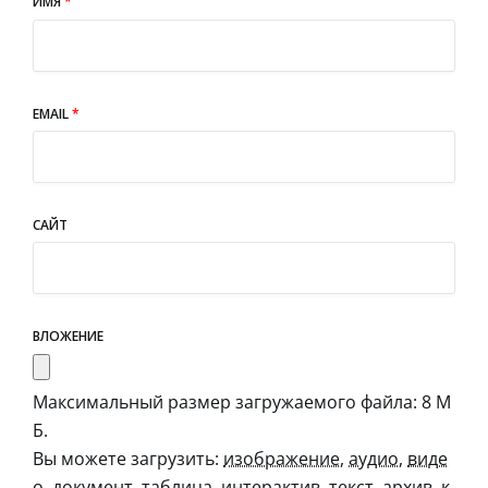
ИМЯ
*
EMAIL
*
САЙТ
ВЛОЖЕНИЕ
Максимальный размер загружаемого файла: 8 М
Б.
Вы можете загрузить:
изображение
,
аудио
,
виде
о
,
документ
,
таблица
,
интерактив
,
текст
,
архив
,
к