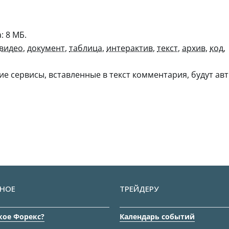
 8 МБ.
видео
,
документ
,
таблица
,
интерактив
,
текст
,
архив
,
код
,
гие сервисы, вставленные в текст комментария, будут авт
НОЕ
ТРЕЙДЕРУ
кое Форекс?
Календарь событий