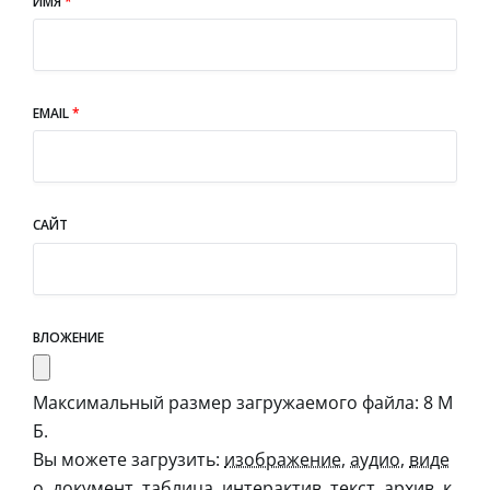
ИМЯ
*
EMAIL
*
САЙТ
ВЛОЖЕНИЕ
Максимальный размер загружаемого файла: 8 М
Б.
Вы можете загрузить:
изображение
,
аудио
,
виде
о
,
документ
,
таблица
,
интерактив
,
текст
,
архив
,
к