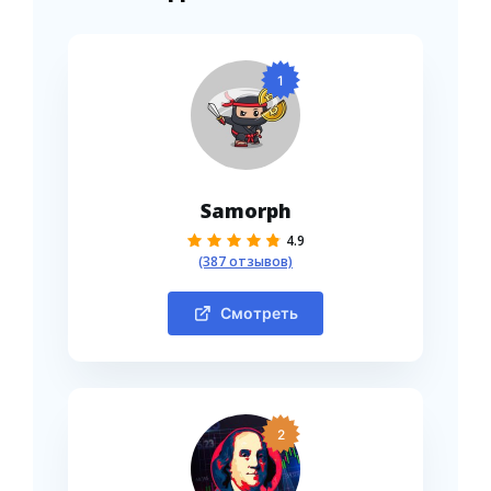
1
Samorph
4.9
(387 отзывов)
Смотреть
2