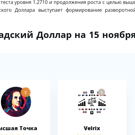
теста уровня 1.2710 и продолжения роста с целью выш
дского Доллара выступает формирование разворотно
адский Доллар на 15 ноябр
2
3
ысшая Точка
Velrix