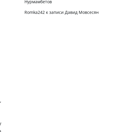
Нурмамбетов
Romka242
к записи
Давид Мовсесян
,
у
е