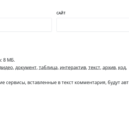
САЙТ
 8 МБ.
видео
,
документ
,
таблица
,
интерактив
,
текст
,
архив
,
код
,
гие сервисы, вставленные в текст комментария, будут авт