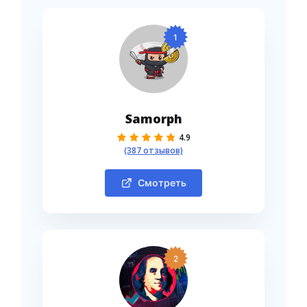
1
Samorph
4.9
(387 отзывов)
Смотреть
2