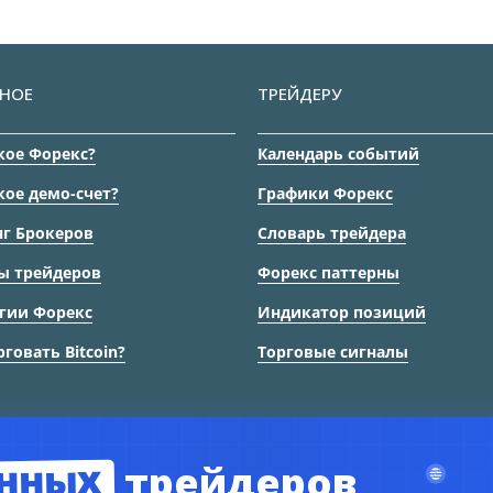
НОЕ
ТРЕЙДЕРУ
кое Форекс?
Календарь событий
кое демо-счет?
Графики Форекс
г Брокеров
Словарь трейдера
ы трейдеров
Форекс паттерны
гии Форекс
Индикатор позиций
рговать Bitcoin?
Торговые сигналы
нных
трейдеров