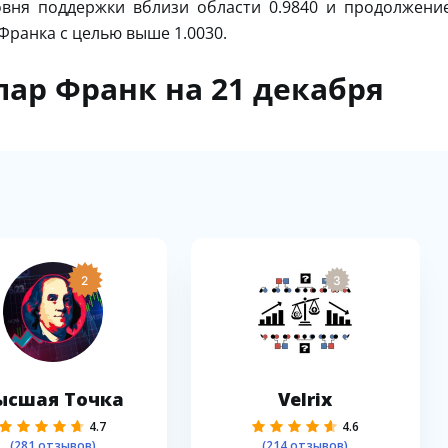
овня поддержки вблизи области 0.9840 и продолжени
ранка с целью выше 1.0030.
лар Франк на 21 декабря
2
3
ысшая Точка
Velrix
4.7
4.6
(281 отзывов)
(214 отзывов)