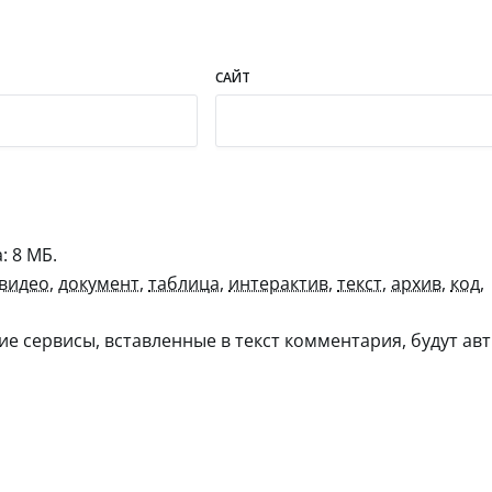
САЙТ
 8 МБ.
видео
,
документ
,
таблица
,
интерактив
,
текст
,
архив
,
код
,
гие сервисы, вставленные в текст комментария, будут авт