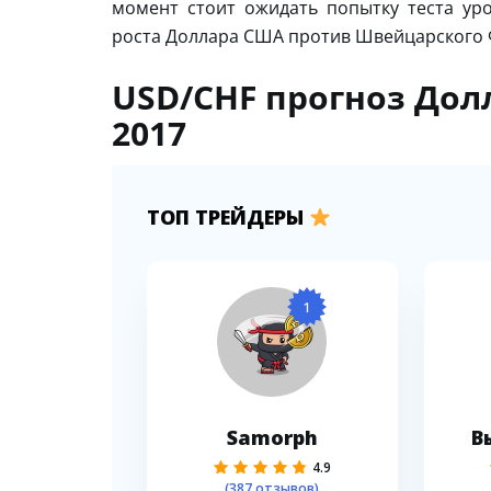
момент стоит ожидать попытку теста ур
роста Доллара США против Швейцарского Ф
USD/CHF прогноз Дол
2017
ТОП ТРЕЙДЕРЫ
1
Samorph
В
4.9
(387 отзывов)