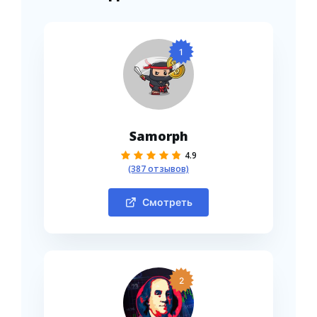
1
Samorph
4.9
(387 отзывов)
Смотреть
2