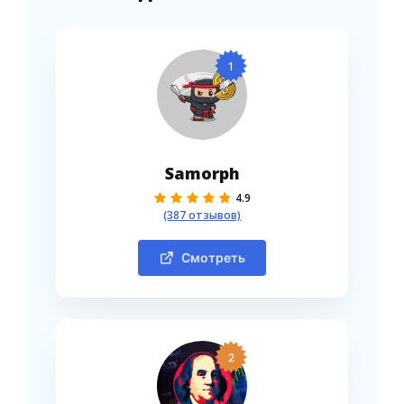
1
Samorph
4.9
(387 отзывов)
Смотреть
2