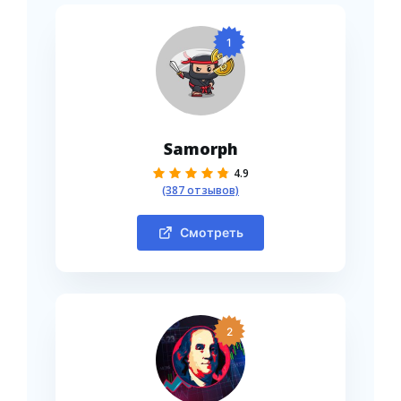
1
Samorph
4.9
(387 отзывов)
Смотреть
2