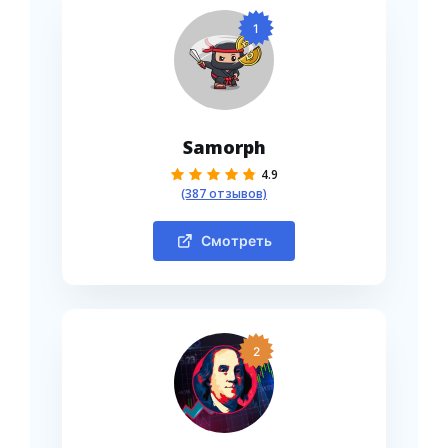
1
Samorph
4.9
(387 отзывов)
Смотреть
2