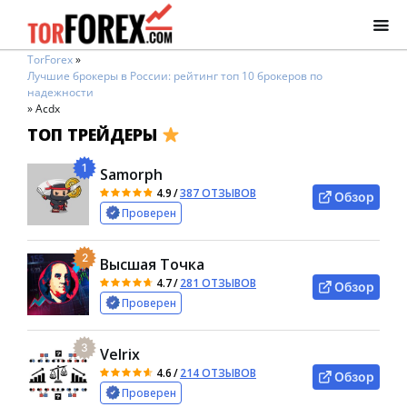
TorForex
»
Лучшие брокеры в России: рейтинг топ 10 брокеров по
надежности
»
Acdx
ТОП ТРЕЙДЕРЫ
1
Samorph
4.9
/
387 ОТЗЫВОВ
Обзор
Проверен
2
Высшая Точка
4.7
/
281 ОТЗЫВОВ
Обзор
Проверен
3
Velrix
4.6
/
214 ОТЗЫВОВ
Обзор
Проверен