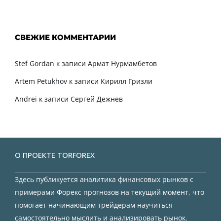
СВЕЖИЕ КОММЕНТАРИИ
Stef Gordan
к записи
Армат Нурмамбетов
Artem Petukhov
к записи
Кирилл Гризли
Andrei
к записи
Сергей Дежнев
О ПРОЕКТЕ TORFOREX
Здесь публикуется аналитика финансовых рынков с
примерами Форекс прогнозов на текущий момент, что
помогает начинающим трейдерам научиться
самостоятельно мыслить и анализировать рынок.