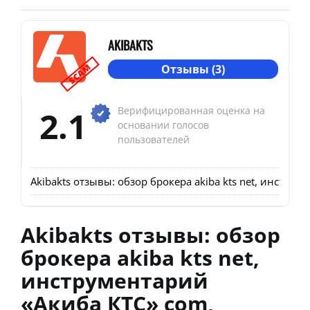
AKIBAKTS
SCAM
Отзывы (3)
2.1
Верифицированная оценка на
основании голосов
пользователей
Akibakts отзывы: обзор брокера akiba kts net, инстру
Akibakts отзывы: обзор
брокера akiba kts net,
инструментарий
«Акиба КТС» com,