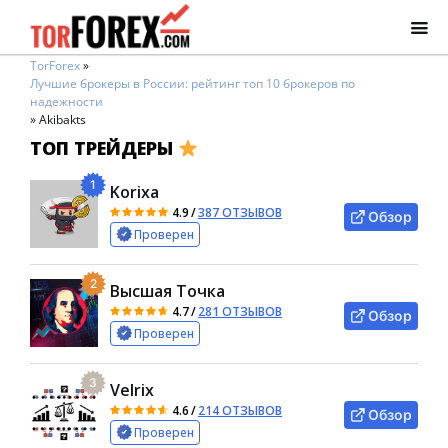
TorForex
»
Лучшие брокеры в России: рейтинг топ 10 брокеров по
надежности
»
Akibakts
ТОП ТРЕЙДЕРЫ
1
Korixa
4.9
/
387 ОТЗЫВОВ
Обзор
Проверен
2
Высшая Точка
4.7
/
281 ОТЗЫВОВ
Обзор
Проверен
3
Velrix
4.6
/
214 ОТЗЫВОВ
Обзор
Проверен