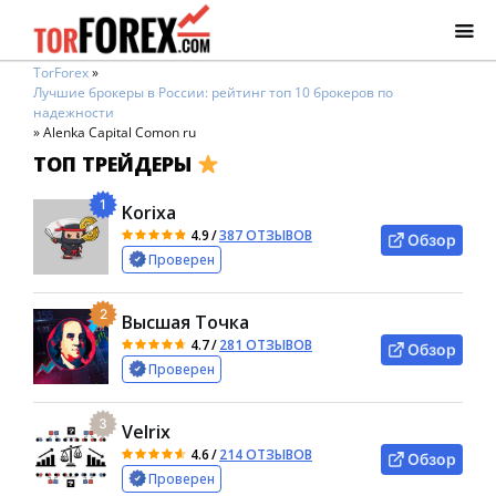
TorForex
»
Лучшие брокеры в России: рейтинг топ 10 брокеров по
надежности
»
Alenka Capital Comon ru
ТОП ТРЕЙДЕРЫ
1
Korixa
4.9
/
387 ОТЗЫВОВ
Обзор
Проверен
2
Высшая Точка
4.7
/
281 ОТЗЫВОВ
Обзор
Проверен
3
Velrix
4.6
/
214 ОТЗЫВОВ
Обзор
Проверен