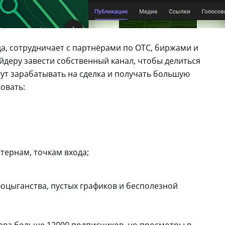
да, сотрудничает с партнёрами по ОТС, биржами и
йдеру завести собственный канал, чтобы делиться
гут зарабатывать на сделка и получать большую
овать:
ернам, точкам входа;
фоцыганства, пустых графиков и бесполезной
шева больше 12000 подписчиков, но просмотры в