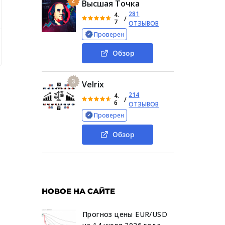
2
Высшая Точка
281
4.
/
7
ОТЗЫВОВ
Проверен
nis Pograshov, обзор телеграмм-канала «Алгоритм Дохода:
Обзор
3
Velrix
214
4.
/
6
ОТЗЫВОВ
Проверен
Обзор
НОВОЕ НА САЙТЕ
Прогноз цены EUR/USD