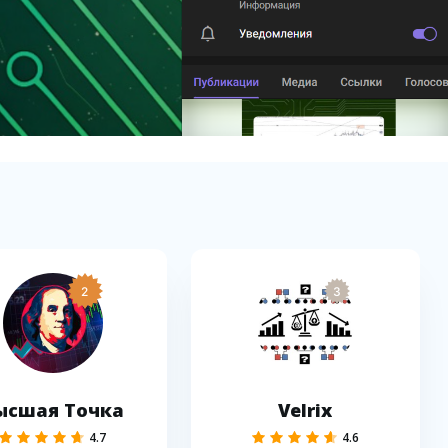
2
3
ысшая Точка
Velrix
4.7
4.6