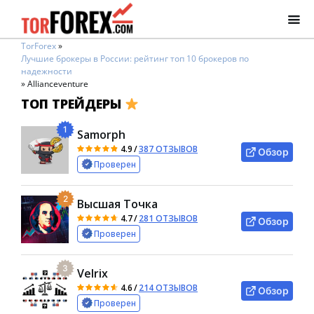
TorForex
»
Лучшие брокеры в России: рейтинг топ 10 брокеров по
надежности
»
Allianceventure
ТОП ТРЕЙДЕРЫ
1
Samorph
4.9
/
387 ОТЗЫВОВ
Обзор
Проверен
2
Высшая Точка
4.7
/
281 ОТЗЫВОВ
Обзор
Проверен
3
Velrix
4.6
/
214 ОТЗЫВОВ
Обзор
Проверен