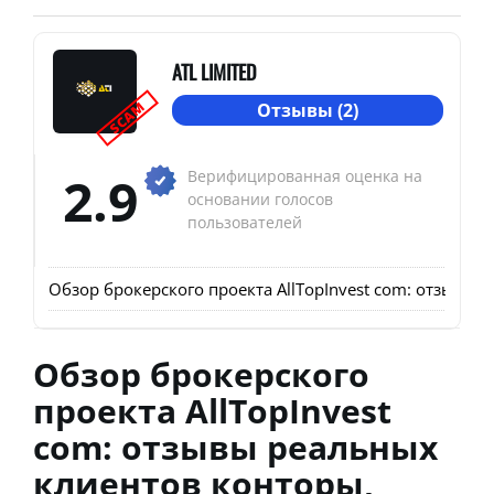
ATL LIMITED
SCAM
Отзывы (2)
2.9
Верифицированная оценка на
основании голосов
пользователей
Обзор брокерского проекта AllTopInvest com: отзывы
Обзор брокерского
проекта AllTopInvest
com: отзывы реальных
клиентов конторы,