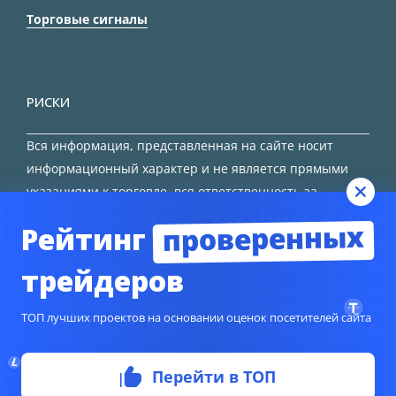
Торговые сигналы
РИСКИ
Вся информация, представленная на сайте носит
информационный характер и не является прямыми
указаниями к торговле, вся ответственность за
принятие решения остается за трейдером.
проверенных
Рейтинг
HTML карта сайта
трейдеров
ТОП лучших проектов на основании оценок посетителей сайта
Перейти в ТОП
© Copyright 2024
TORFOREX.COM