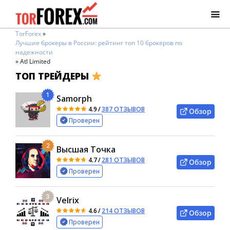
TorForex
»
Лучшие брокеры в России: рейтинг топ 10 брокеров по
надежности
»
Atl Limited
ТОП ТРЕЙДЕРЫ
1
Samorph
4.9
/
387 ОТЗЫВОВ
Обзор
Проверен
2
Высшая Точка
4.7
/
281 ОТЗЫВОВ
Обзор
Проверен
3
Velrix
4.6
/
214 ОТЗЫВОВ
Обзор
Проверен