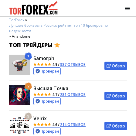
TorForex
»
Лучшие брокеры в России: рейтинг топ 10 брокеров по
надежности
»
Anandome
ТОП ТРЕЙДЕРЫ
1
Samorph
4.9
/
387 ОТЗЫВОВ
Обзор
Проверен
2
Высшая Точка
4.7
/
281 ОТЗЫВОВ
Обзор
Проверен
3
Velrix
4.6
/
214 ОТЗЫВОВ
Обзор
Проверен