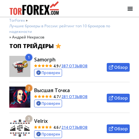
TorForex
»
Лучшие брокеры в России: рейтинг топ 10 брокеров по
надежности
»
Андрей Некрасов
ТОП ТРЕЙДЕРЫ
1
Samorph
4.9
/
387 ОТЗЫВОВ
Обзор
Проверен
2
Высшая Точка
4.7
/
281 ОТЗЫВОВ
Обзор
Проверен
3
Velrix
4.6
/
214 ОТЗЫВОВ
Обзор
Проверен