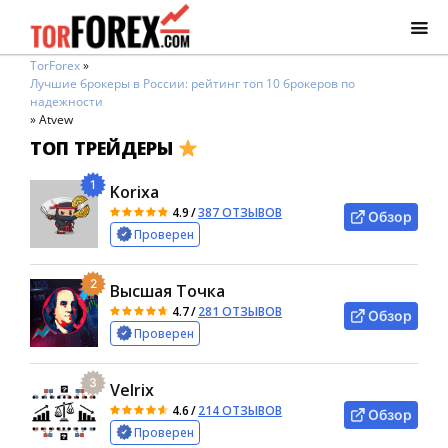
TorForex
»
Лучшие брокеры в России: рейтинг топ 10 брокеров по
надежности
»
Atvew
ТОП ТРЕЙДЕРЫ
1
Korixa
4.9
/
387 ОТЗЫВОВ
Обзор
Проверен
2
Высшая Точка
4.7
/
281 ОТЗЫВОВ
Обзор
Проверен
3
Velrix
4.6
/
214 ОТЗЫВОВ
Обзор
Проверен