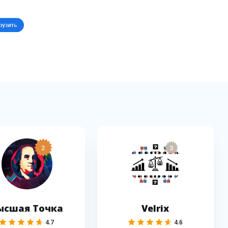
2
3
ысшая Точка
Velrix
4.7
4.6