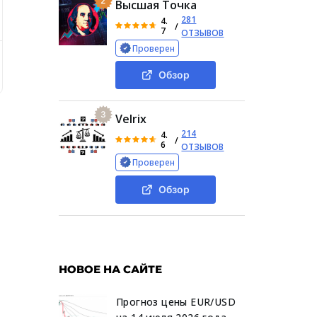
2
Высшая Точка
281
4.
/
7
ОТЗЫВОВ
Проверен
ность биржи BidsSea
Стоимость услуг
Обзор официал
Обзор
3
Velrix
214
4.
/
6
ОТЗЫВОВ
Проверен
Обзор
НОВОЕ НА САЙТЕ
Прогноз цены EUR/USD