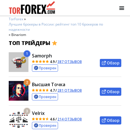
TorForex
»
Лучшие брокеры в России: рейтинг топ 10 брокеров по
надежности
»
Binariom
ТОП ТРЕЙДЕРЫ
1
Samorph
4.9
/
387 ОТЗЫВОВ
Обзор
Проверен
2
Высшая Точка
4.7
/
281 ОТЗЫВОВ
Обзор
Проверен
3
Velrix
4.6
/
214 ОТЗЫВОВ
Обзор
Проверен