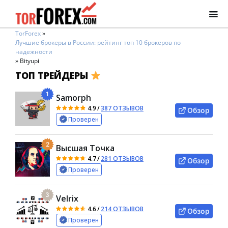
TorForex
»
Лучшие брокеры в России: рейтинг топ 10 брокеров по
надежности
»
Bityupi
ТОП ТРЕЙДЕРЫ
1
Samorph
4.9
/
387 ОТЗЫВОВ
Обзор
Проверен
2
Высшая Точка
4.7
/
281 ОТЗЫВОВ
Обзор
Проверен
3
Velrix
4.6
/
214 ОТЗЫВОВ
Обзор
Проверен