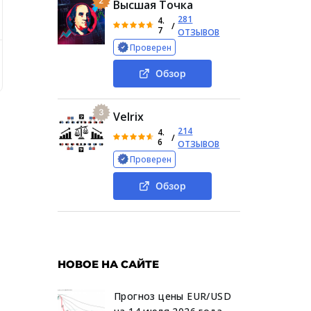
2
Высшая Точка
281
4.
/
7
ОТЗЫВОВ
Проверен
ных клиентов «БиВай Экспресс»
Телеграмм-канал «БиВай
Обзор
3
Velrix
214
4.
/
6
ОТЗЫВОВ
Проверен
Обзор
НОВОЕ НА САЙТЕ
Прогноз цены EUR/USD