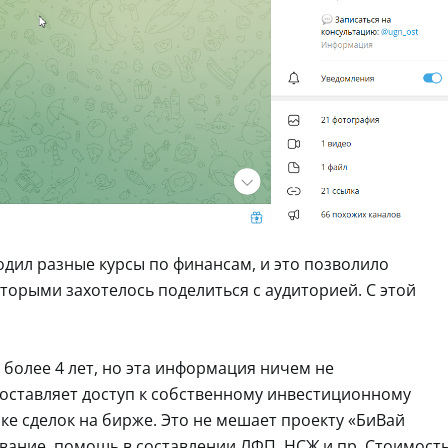
дил разные курсы по финансам, и это позволило
торыми захотелось поделиться с аудиторией. С этой
более 4 лет, но эта информация ничем не
доставляет доступ к собственному инвестиционному
е сделок на бирже. Это не мешает проекту «БиВай
ование, помощь в составлении ЛФП, НСЖ и пр. Стоимост