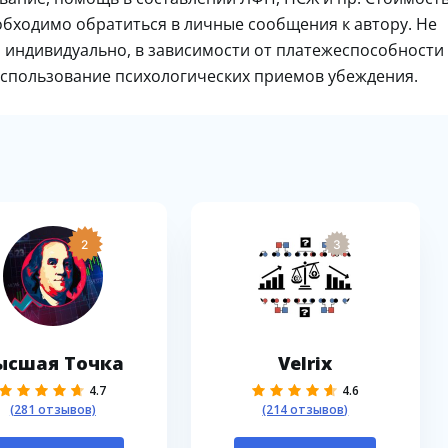
еобходимо обратиться в личные сообщения к автору. Не
я индивидуально, в зависимости от платежеспособности
использование психологических приемов убеждения.
2
3
ысшая Точка
Velrix
4.7
4.6
(281 отзывов)
(214 отзывов)