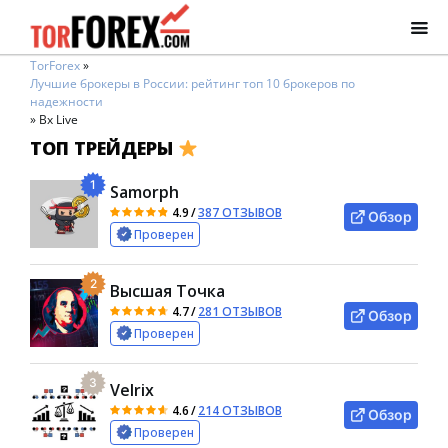
TorForex
»
Лучшие брокеры в России: рейтинг топ 10 брокеров по
надежности
»
Bx Live
ТОП ТРЕЙДЕРЫ
1
Samorph
4.9
/
387 ОТЗЫВОВ
Обзор
Проверен
2
Высшая Точка
4.7
/
281 ОТЗЫВОВ
Обзор
Проверен
3
Velrix
4.6
/
214 ОТЗЫВОВ
Обзор
Проверен