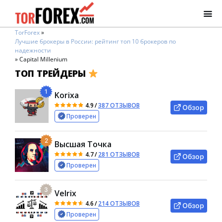
TorForex
»
Лучшие брокеры в России: рейтинг топ 10 брокеров по
надежности
»
Capital Millenium
ТОП ТРЕЙДЕРЫ
1
Korixa
4.9
/
387 ОТЗЫВОВ
Обзор
Проверен
2
Высшая Точка
4.7
/
281 ОТЗЫВОВ
Обзор
Проверен
3
Velrix
4.6
/
214 ОТЗЫВОВ
Обзор
Проверен