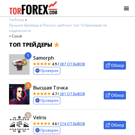
TorForex
»
Лучшие брокеры в России: рейтинг топ 10 брокеров по
надежности
»
Cozuk
ТОП ТРЕЙДЕРЫ
1
Samorph
4.9
/
387 ОТЗЫВОВ
Обзор
Проверен
2
Высшая Точка
4.7
/
281 ОТЗЫВОВ
Обзор
Проверен
3
Velrix
4.6
/
214 ОТЗЫВОВ
Обзор
Проверен