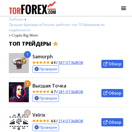
TorForex
»
Лучшие брокеры в России: рейтинг топ 10 брокеров по
надежности
»
Crypto Big Mom
ТОП ТРЕЙДЕРЫ
1
Samorph
4.9
/
387 ОТЗЫВОВ
Обзор
Проверен
2
Высшая Точка
4.7
/
281 ОТЗЫВОВ
Обзор
Проверен
3
Velrix
4.6
/
214 ОТЗЫВОВ
Обзор
Проверен