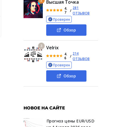
2
Высшая Точка
281
4.
/
7
ОТЗЫВОВ
Проверен
угах, анализ особенностей сотрудничества с «Даллассвап»
Обзор
3
Velrix
214
4.
/
6
ОТЗЫВОВ
Проверен
Обзор
НОВОЕ НА САЙТЕ
Прогноз цены EUR/USD