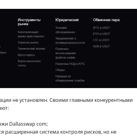
ации не установлен. Своими главными конкурентными
ают:
жи Dallasswap com;
тся расширенная система контроля рисков, но не