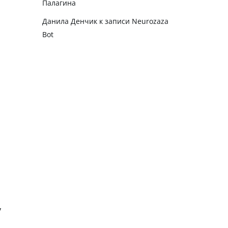
Палагина
Данила Денчик
к записи
Neurozaza
Bot
у