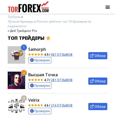
TorForex
»
Лучшие брокеры в России: рейтинг топ 10 брокеров по
надежности
»
Дей Трейдинг Pro
ТОП ТРЕЙДЕРЫ
1
Samorph
4.9
/
387 ОТЗЫВОВ
Обзор
Проверен
2
Высшая Точка
4.7
/
281 ОТЗЫВОВ
Обзор
Проверен
3
Velrix
4.6
/
214 ОТЗЫВОВ
Обзор
Проверен