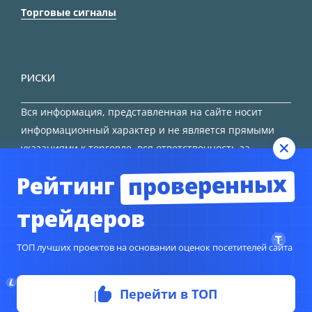
Торговые сигналы
РИСКИ
Вся информация, представленная на сайте носит
информационный характер и не является прямыми
указаниями к торговле, вся ответственность за
принятие решения остается за трейдером.
проверенных
Рейтинг
HTML карта сайта
трейдеров
ТОП лучших проектов на основании оценок посетителей сайта
© Copyright 2024
TORFOREX.COM
Перейти в ТОП