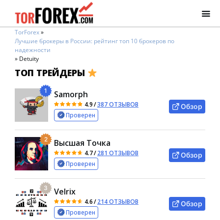
TorForex
»
Лучшие брокеры в России: рейтинг топ 10 брокеров по
надежности
»
Detuity
ТОП ТРЕЙДЕРЫ
1
Samorph
4.9
/
387 ОТЗЫВОВ
Обзор
Проверен
2
Высшая Точка
4.7
/
281 ОТЗЫВОВ
Обзор
Проверен
3
Velrix
4.6
/
214 ОТЗЫВОВ
Обзор
Проверен