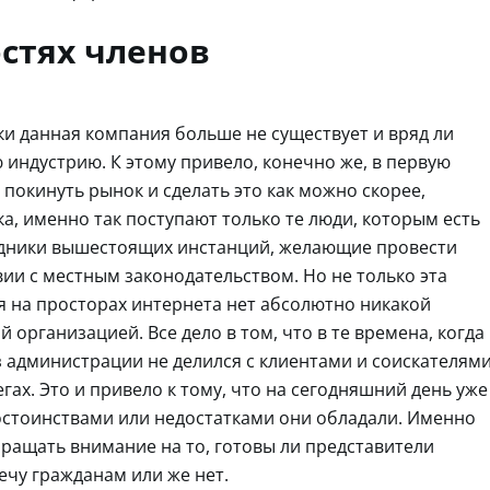
остях членов
ски данная компания больше не существует и вряд ли
 индустрию. К этому привело, конечно же, в первую
окинуть рынок и сделать это как можно скорее,
ка, именно так поступают только те люди, которым есть
трудники вышестоящих инстанций, желающие провести
вии с местным законодательством. Но не только эта
ня на просторах интернета нет абсолютно никакой
 организацией. Все дело в том, что в те времена, когда
з администрации не делился с клиентами и соискателям
ах. Это и привело к тому, что на сегодняшний день уже
остоинствами или недостатками они обладали. Именно
обращать внимание на то, готовы ли представители
ечу гражданам или же нет.