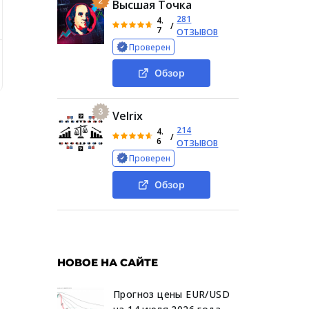
2
Высшая Точка
281
4.
/
7
ОТЗЫВОВ
Проверен
 членов администрации?
Анализ активности Dotland на 
Обзор
3
Velrix
214
4.
/
6
ОТЗЫВОВ
Проверен
Обзор
НОВОЕ НА САЙТЕ
Прогноз цены EUR/USD