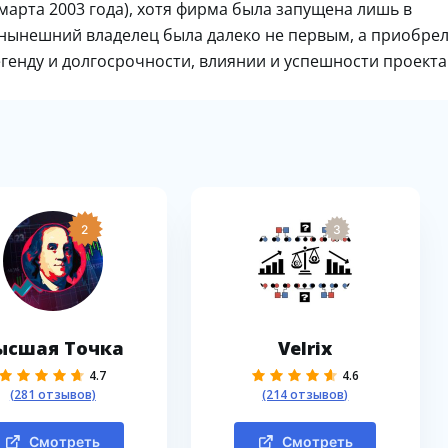
марта 2003 года), хотя фирма была запущена лишь в
то нынешний владелец была далеко не первым, а приобре
егенду и долгосрочности, влиянии и успешности проекта
2
3
ысшая Точка
Velrix
4.7
4.6
(281 отзывов)
(214 отзывов)
Смотреть
Смотреть