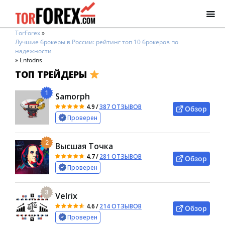
TorForex
»
Лучшие брокеры в России: рейтинг топ 10 брокеров по
надежности
»
Enfodns
ТОП ТРЕЙДЕРЫ
1
Samorph
4.9
/
387 ОТЗЫВОВ
Обзор
Проверен
2
Высшая Точка
4.7
/
281 ОТЗЫВОВ
Обзор
Проверен
3
Velrix
4.6
/
214 ОТЗЫВОВ
Обзор
Проверен