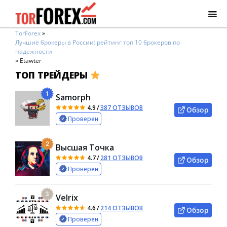
TorForex
»
Лучшие брокеры в России: рейтинг топ 10 брокеров по
надежности
»
Etawter
ТОП ТРЕЙДЕРЫ
1
Samorph
4.9
/
387 ОТЗЫВОВ
Обзор
Проверен
2
Высшая Точка
4.7
/
281 ОТЗЫВОВ
Обзор
Проверен
3
Velrix
4.6
/
214 ОТЗЫВОВ
Обзор
Проверен