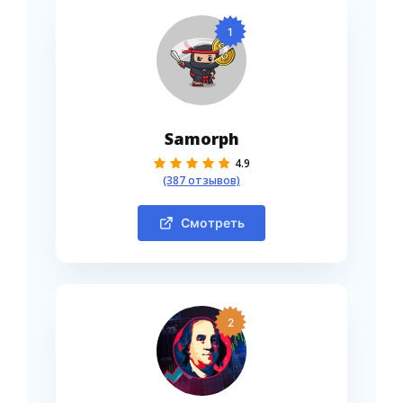
1
Samorph
4.9
(387 отзывов)
Смотреть
2