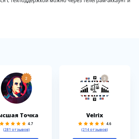
ся с техподдержкой можно через телеграм-аккаунт и
2
3
ысшая Точка
Velrix
4.7
4.6
(281 отзывов)
(214 отзывов)