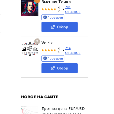
2
Высшая Точка
281
4.
/
7
ОТЗЫВОВ
Проверен
Деятельность обменника Exswaping com
Стоимость ус
Обзор
3
Velrix
214
4.
/
6
ОТЗЫВОВ
Проверен
Обзор
НОВОЕ НА САЙТЕ
Прогноз цены EUR/USD