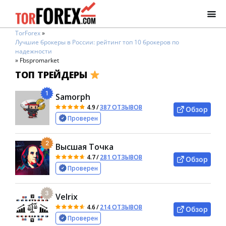
TorForex
»
Лучшие брокеры в России: рейтинг топ 10 брокеров по
надежности
»
Fbspromarket
ТОП ТРЕЙДЕРЫ
1
Samorph
4.9
/
387 ОТЗЫВОВ
Обзор
Проверен
2
Высшая Точка
4.7
/
281 ОТЗЫВОВ
Обзор
Проверен
3
Velrix
4.6
/
214 ОТЗЫВОВ
Обзор
Проверен