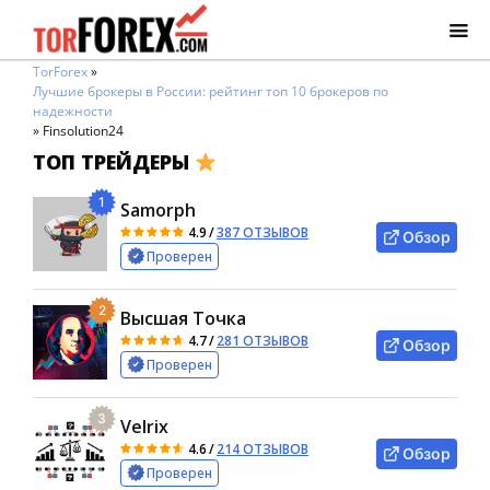
TorForex
»
Лучшие брокеры в России: рейтинг топ 10 брокеров по
надежности
»
Finsolution24
ТОП ТРЕЙДЕРЫ
1
Samorph
4.9
/
387 ОТЗЫВОВ
Обзор
Проверен
2
Высшая Точка
4.7
/
281 ОТЗЫВОВ
Обзор
Проверен
3
Velrix
4.6
/
214 ОТЗЫВОВ
Обзор
Проверен