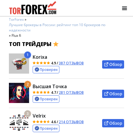
TorForex
»
Лучшие брокеры в России: рейтинг топ 10 брокеров по
надежности
»
Flux fi
ТОП ТРЕЙДЕРЫ
1
Korixa
4.9
/
387 ОТЗЫВОВ
Обзор
Проверен
2
Высшая Точка
4.7
/
281 ОТЗЫВОВ
Обзор
Проверен
3
Velrix
4.6
/
214 ОТЗЫВОВ
Обзор
Проверен