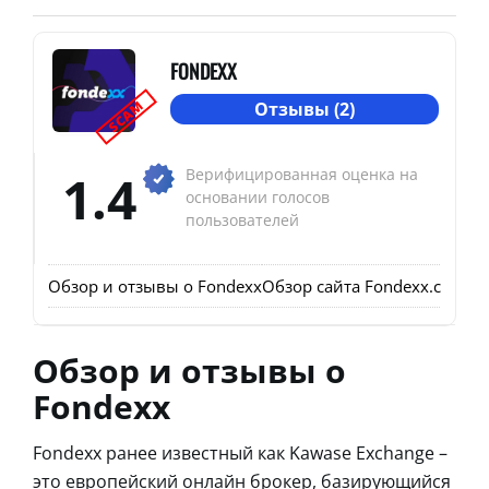
FONDEXX
SCAM
Отзывы (2)
1.4
Верифицированная оценка на
основании голосов
пользователей
Обзор и отзывы о Fondexx
Обзор сайта Fondexx.com
От
Обзор и отзывы о
Fondexx
Fondexx ранее известный как Kawase Exchange –
это европейский онлайн брокер, базирующийся