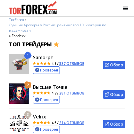
TorForex
»
Лучшие брокеры в России: рейтинг топ 10 брокеров по
надежности
»
Fondexx
ТОП ТРЕЙДЕРЫ
1
Samorph
4.9
/
387 ОТЗЫВОВ
Обзор
Проверен
2
Высшая Точка
4.7
/
281 ОТЗЫВОВ
Обзор
Проверен
3
Velrix
4.6
/
214 ОТЗЫВОВ
Обзор
Проверен