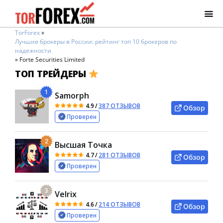
TorForex
»
Лучшие брокеры в России: рейтинг топ 10 брокеров по
надежности
»
Forte Securities Limited
ТОП ТРЕЙДЕРЫ
1
Samorph
4.9
/
387 ОТЗЫВОВ
Обзор
Проверен
2
Высшая Точка
4.7
/
281 ОТЗЫВОВ
Обзор
Проверен
3
Velrix
4.6
/
214 ОТЗЫВОВ
Обзор
Проверен