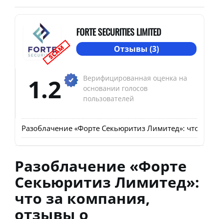
FORTE SECURITIES LIMITED
SCAM
Отзывы (3)
1.2
Верифицированная оценка на
основании голосов
пользователей
Разоблачение «Форте Секьюритиз Лимитед»: что за ком
Разоблачение «Форте
Секьюритиз Лимитед»:
что за компания,
отзывы о