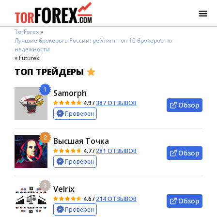
TorForex
»
Лучшие брокеры в России: рейтинг топ 10 брокеров по
надежности
»
Futurex
ТОП ТРЕЙДЕРЫ
1
Samorph
4.9
/
387 ОТЗЫВОВ
Обзор
Проверен
2
Высшая Точка
4.7
/
281 ОТЗЫВОВ
Обзор
Проверен
3
Velrix
4.6
/
214 ОТЗЫВОВ
Обзор
Проверен