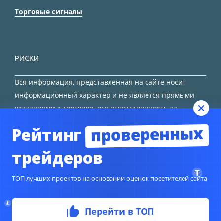
Торговые сигналы
РИСКИ
Вся информация, представленная на сайте носит
информационный характер и не является прямыми
указаниями к торговле, вся ответственность за
принятие решения остается за трейдером.
проверенных
Рейтинг
HTML карта сайта
трейдеров
ТОП лучших проектов на основании оценок посетителей сайта
Перейти в ТОП
© Copyright 2024
TORFOREX.COM