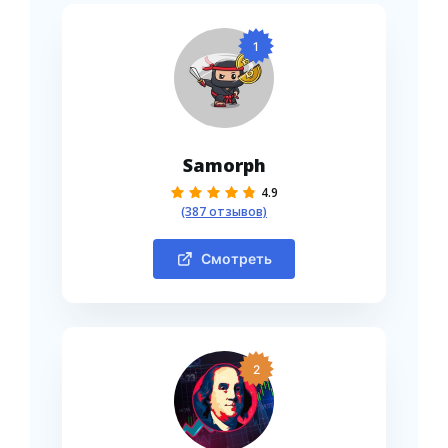
1
Samorph
4.9
(387 отзывов)
Смотреть
2