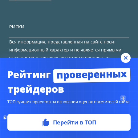
РИСКИ
Вся информация, представленная на сайте носит
информационный характер и не является прямыми
указаниями к торговле, вся ответственность за
принятие решения остается за трейдером.
проверенных
Рейтинг
HTML карта сайта
трейдеров
ТОП лучших проектов на основании оценок посетителей сайта
© Copyright 2024
TORFOREX.COM
Перейти в ТОП