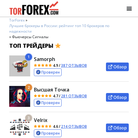
TorForex
»
Лучшие брокеры в России: рейтинг топ 10 брокеров по
надежности
»
Фьючерсы Сигналы
ТОП ТРЕЙДЕРЫ
1
Samorph
4.9
/
387 ОТЗЫВОВ
Обзор
Проверен
2
Высшая Точка
4.7
/
281 ОТЗЫВОВ
Обзор
Проверен
3
Velrix
4.6
/
214 ОТЗЫВОВ
Обзор
Проверен