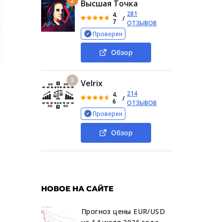
2
Высшая Точка
281
4.
/
7
ОТЗЫВОВ
Проверен
 Solutions Cc
Сводная информация об инвестиционном б
Обзор
3
Velrix
214
4.
/
6
ОТЗЫВОВ
Проверен
Обзор
НОВОЕ НА САЙТЕ
Прогноз цены EUR/USD