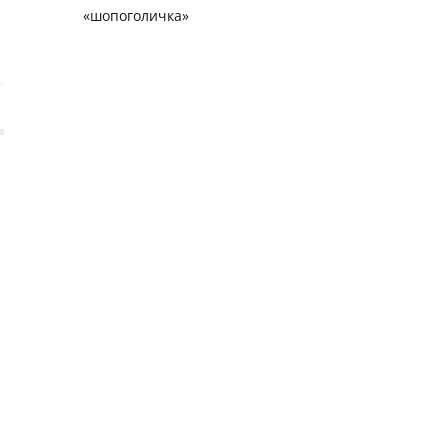
«шопоголичка»