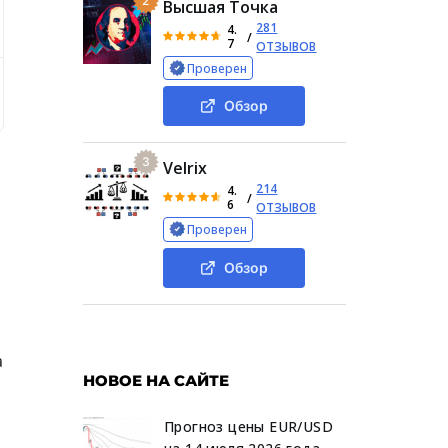
2
Высшая Точка
281
4.
/
7
ОТЗЫВОВ
Проверен
цион» в Тг, анализ возможностей заработка
Основная и
Обзор
3
Velrix
214
4.
/
6
ОТЗЫВОВ
Проверен
Обзор
а
НОВОЕ НА САЙТЕ
Прогноз цены EUR/USD