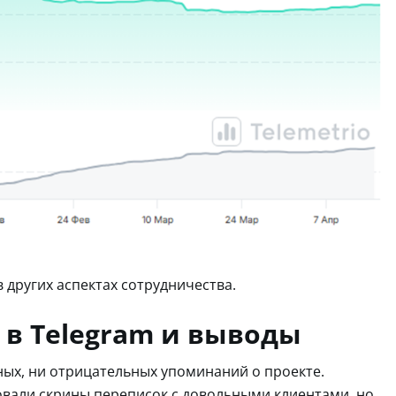
 других аспектах сотрудничества.
n в Telegram и выводы
ных, ни отрицательных упоминаний о проекте.
вали скрины переписок с довольными клиентами, но