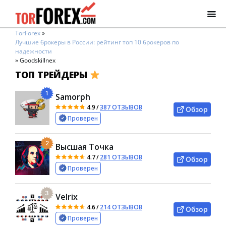
TorForex
»
Лучшие брокеры в России: рейтинг топ 10 брокеров по
надежности
»
Goodskillnex
ТОП ТРЕЙДЕРЫ
1
Samorph
4.9
/
387 ОТЗЫВОВ
Обзор
Проверен
2
Высшая Точка
4.7
/
281 ОТЗЫВОВ
Обзор
Проверен
3
Velrix
4.6
/
214 ОТЗЫВОВ
Обзор
Проверен