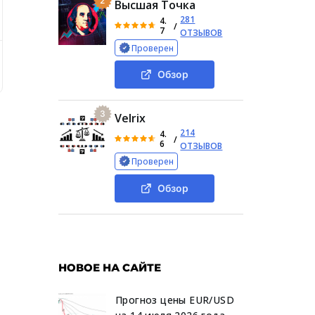
2
Высшая Точка
281
4.
/
7
ОТЗЫВОВ
Проверен
ности и изучения мнение пользователей о «ХФМ365»
Дея
Обзор
3
Velrix
214
4.
/
6
ОТЗЫВОВ
Проверен
Обзор
НОВОЕ НА САЙТЕ
Прогноз цены EUR/USD