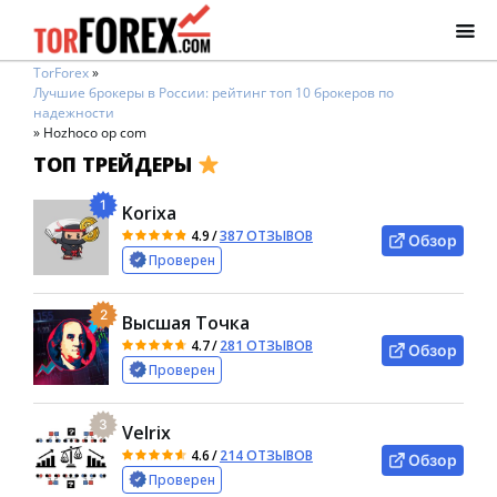
TorForex
»
Лучшие брокеры в России: рейтинг топ 10 брокеров по
надежности
»
Hozhoco op com
ТОП ТРЕЙДЕРЫ
1
Korixa
4.9
/
387 ОТЗЫВОВ
Обзор
Проверен
2
Высшая Точка
4.7
/
281 ОТЗЫВОВ
Обзор
Проверен
3
Velrix
4.6
/
214 ОТЗЫВОВ
Обзор
Проверен