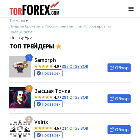
TorForex
»
Лучшие брокеры в России: рейтинг топ 10 брокеров по
надежности
»
Infinity App
ТОП ТРЕЙДЕРЫ
1
Samorph
4.9
/
387 ОТЗЫВОВ
Обзор
Проверен
2
Высшая Точка
4.7
/
281 ОТЗЫВОВ
Обзор
Проверен
3
Velrix
4.6
/
214 ОТЗЫВОВ
Обзор
Проверен